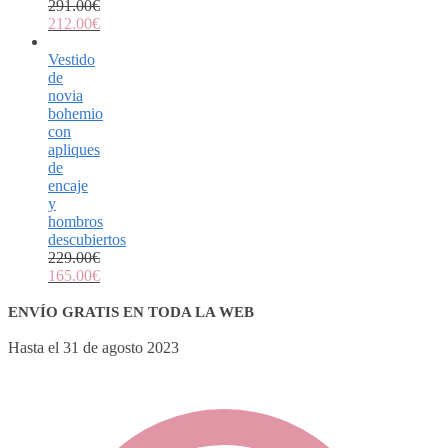
291.00
€
212.00
€
Vestido
de
novia
bohemio
con
apliques
de
encaje
y
hombros
descubiertos
229.00
€
165.00
€
ENVÍO GRATIS EN TODA LA WEB
Hasta el 31 de agosto 2023