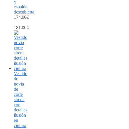
y
espalda
descubierta
174.00
€
–
181.00
€
Vestido
de
novia
de
corte
sirena
con
detalles
ilusión
en
cintura