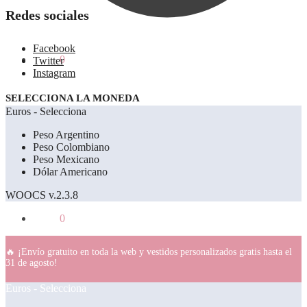
Redes sociales
Facebook
0.00
€
0
Twitter
Instagram
SELECCIONA LA MONEDA
Euros - Selecciona
Peso Argentino
Peso Colombiano
Peso Mexicano
Dólar Americano
WOOCS v.2.3.8
0.00
€
0
🔥 ¡Envío gratuito en toda la web y vestidos personalizados gratis hasta el
31 de agosto!
Euros - Selecciona