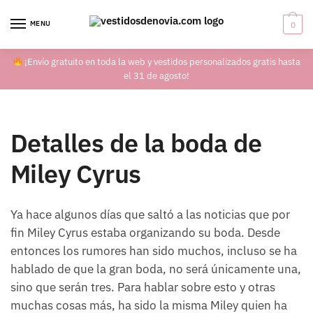
Skip
Skip
to
to
MENU
0
navigation
content
¡Envío gratuito en toda la web y vestidos personalizados gratis hasta
el 31 de agosto!
Detalles de la boda de
Miley Cyrus
Ya hace algunos días que saltó a las noticias que por
fin Miley Cyrus estaba organizando su boda. Desde
entonces los rumores han sido muchos, incluso se ha
hablado de que la gran boda, no será únicamente una,
sino que serán tres. Para hablar sobre esto y otras
muchas cosas más, ha sido la misma Miley quien ha