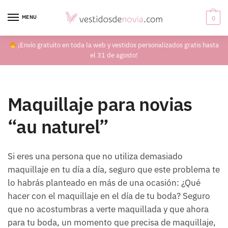
Skip
Skip
to
to
MENU
0
navigation
content
¡Envío gratuito en toda la web y vestidos personalizados gratis hasta
el 31 de agosto!
Maquillaje para novias
“au naturel”
Si eres una persona que no utiliza demasiado
maquillaje en tu día a día, seguro que este problema te
lo habrás planteado en más de una ocasión: ¿Qué
hacer con el maquillaje en el día de tu boda? Seguro
que no acostumbras a verte maquillada y que ahora
para tu boda, un momento que precisa de maquillaje,