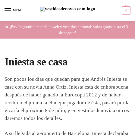
Skip
Skip
to
to
MENU
0
navigation
content
🔥 ¡Envío gratuito en toda la web y vestidos personalizados gratis hasta el 31
de agosto!
Iniesta se casa
Son pocos los días que quedan para que Andrés Iniesta se
case con su novia Anna Ortiz. Iniesta está de enhorabuena,
después de haber ganado la Eurocopa 2012 y de haber
recibido el premio a el mejor jugador de ésta, pasará por la
vicaría el próximo 8 de julio, y en vestidosdenovia.com os
daremos todos los detalles.
A su llegada al aeropuerto de Barcelona, Iniesta declaraba: