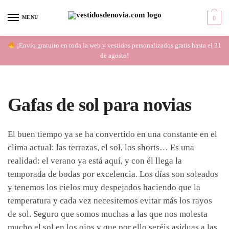
Skip
Skip
to
to
MENU
0
navigation
content
¡Envío gratuito en toda la web y vestidos personalizados gratis hasta el 31
de agosto!
Gafas de sol para novias
El buen tiempo ya se ha convertido en una constante en el
clima actual: las terrazas, el sol, los shorts… Es una
realidad: el verano ya está aquí, y con él llega la
temporada de bodas por excelencia. Los días son soleados
y tenemos los cielos muy despejados haciendo que la
temperatura y cada vez necesitemos evitar más los rayos
de sol. Seguro que somos muchas a las que nos molesta
mucho el sol en los ojos y que por ello seréis asiduas a las