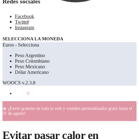
Redes sociales
Facebook
0.00
€
0
Twitter
Instagram
SELECCIONA LA MONEDA
Euros - Selecciona
Peso Argentino
Peso Colombiano
Peso Mexicano
Dólar Americano
WOOCS v.2.3.8
0.00
€
0
🔥 ¡Envío gratuito en toda la web y vestidos personalizados gratis hasta el
31 de agosto!
Evitar pasar calor en