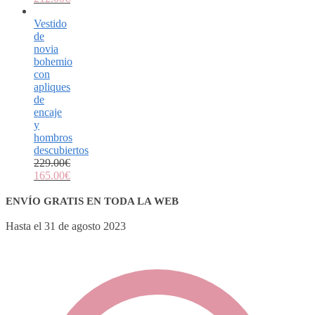
Vestido
de
novia
bohemio
con
apliques
de
encaje
y
hombros
descubiertos
229.00
€
165.00
€
ENVÍO GRATIS EN TODA LA WEB
Hasta el 31 de agosto 2023