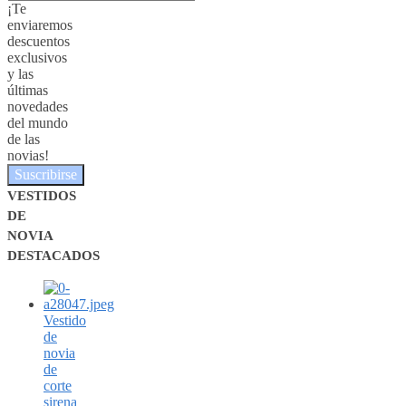
¡Te
enviaremos
descuentos
exclusivos
y las
últimas
novedades
del mundo
de las
novias!
Suscribirse
VESTIDOS
DE
NOVIA
DESTACADOS
Vestido
de
novia
de
corte
sirena