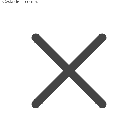
Skip
Skip
Cesta de la compra
to
to
navigation
content