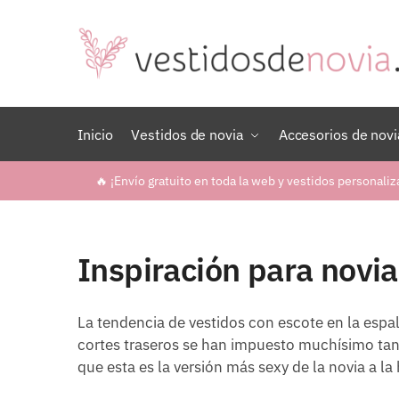
Skip
Skip
to
to
navigation
content
Inicio
Vestidos de novia
Accesorios de novi
🔥 ¡Envío gratuito en toda la web y vestidos personaliz
Inspiración para novia
La tendencia de vestidos con escote en la espa
cortes traseros se han impuesto muchísimo tanto
que esta es la versión más sexy de la novia a la h