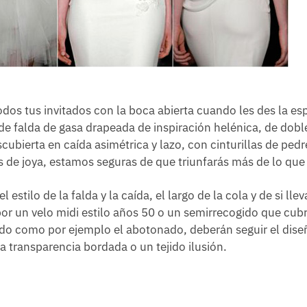
odos tus invitados con la boca abierta cuando les des la es
o de falda de gasa drapeada de inspiración helénica, de dobl
cubierta en caída asimétrica y lazo, con cinturillas de pedre
de joya, estamos seguras de que triunfarás más de lo que
stilo de la falda y la caída, el largo de la cola y de si llev
por un velo midi estilo años 50 o un semirrecogido que cubr
tido como por ejemplo el abotonado, deberán seguir el dise
 transparencia bordada o un tejido ilusión.