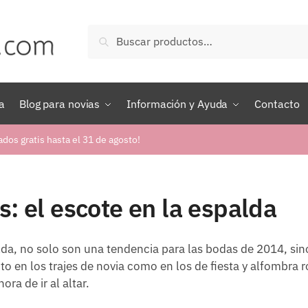
Buscar
Buscar
por:
a
Blog para novias
Información y Ayuda
Contacto
ados gratis hasta el 31 de agosto!
s: el escote en la espalda
lda, no solo son una tendencia para las bodas de 2014, sin
 en los trajes de novia como en los de fiesta y alfombra ro
ora de ir al altar.