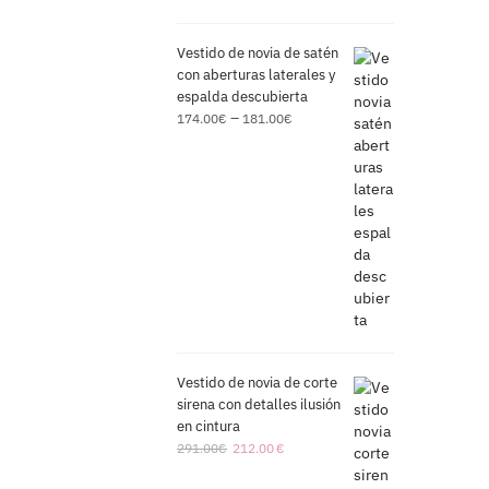
Vestido de novia de satén
con aberturas laterales y
espalda descubierta
–
174.00
€
181.00
€
Vestido de novia de corte
sirena con detalles ilusión
en cintura
291.00
€
212.00
€