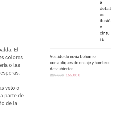
palda. El
es colores
Vestido de novia bohemio
con apliques de encaje y hombros
ría o las
descubiertos
 esperas.
229.00
€
165.00
€
as velo o
a parte de
ño de la