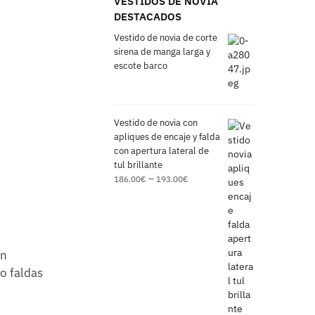
VESTIDOS DE NOVIA
DESTACADOS
Vestido de novia de corte
sirena de manga larga y
escote barco
Vestido de novia con
apliques de encaje y falda
con apertura lateral de
tul brillante
–
186.00
€
193.00
€
en
o faldas