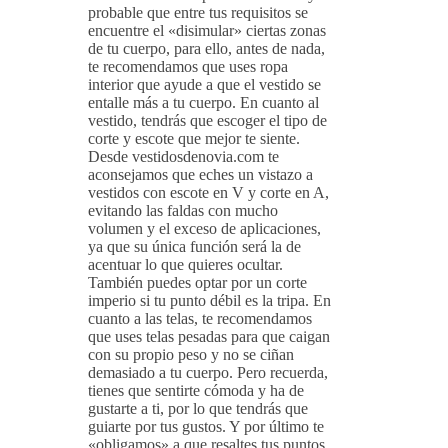
probable que entre tus requisitos se
encuentre el «disimular» ciertas zonas
de tu cuerpo, para ello, antes de nada,
te recomendamos que uses ropa
interior que ayude a que el vestido se
entalle más a tu cuerpo. En cuanto al
vestido, tendrás que escoger el tipo de
corte y escote que mejor te siente.
Desde vestidosdenovia.com te
aconsejamos que eches un vistazo a
vestidos con escote en V y corte en A,
evitando las faldas con mucho
volumen y el exceso de aplicaciones,
ya que su única función será la de
acentuar lo que quieres ocultar.
También puedes optar por un corte
imperio si tu punto débil es la tripa. En
cuanto a las telas, te recomendamos
que uses telas pesadas para que caigan
con su propio peso y no se ciñan
demasiado a tu cuerpo. Pero recuerda,
tienes que sentirte cómoda y ha de
gustarte a ti, por lo que tendrás que
guiarte por tus gustos. Y por último te
«obligamos» a que resaltes tus puntos