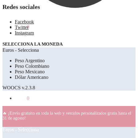
Redes sociales
Facebook
0.00
€
0
Twitter
Instagram
SELECCIONA LA MONEDA
Euros - Selecciona
Peso Argentino
Peso Colombiano
Peso Mexicano
Dólar Americano
WOOCS v.2.3.8
0.00
€
0
🔥 ¡Envío gratuito en toda la web y vestidos personalizados gratis hasta el
31 de agosto!
Euros - Selecciona