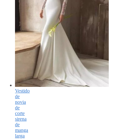
Vestido
de
novia
de
corte
sirena
de
manga
larga