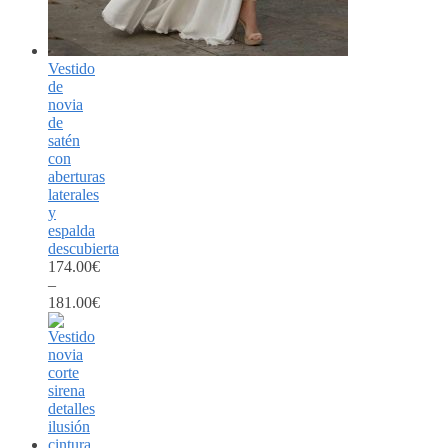
Vestido
de
novia
de
satén
con
aberturas
laterales
y
espalda
descubierta
174.00
€
–
181.00
€