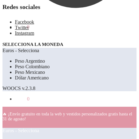
Redes sociales
Facebook
0.00
€
0
Twitter
Instagram
SELECCIONA LA MONEDA
Euros - Selecciona
Peso Argentino
Peso Colombiano
Peso Mexicano
Dólar Americano
WOOCS v.2.3.8
0.00
€
0
🔥 ¡Envío gratuito en toda la web y vestidos personalizados gratis hasta el
31 de agosto!
Euros - Selecciona