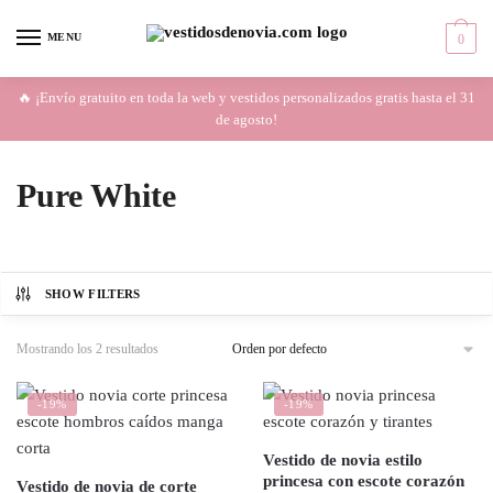
Skip
Skip
to
to
MENU
0
navigation
content
🔥 ¡Envío gratuito en toda la web y vestidos personalizados gratis hasta el 31
de agosto!
Pure White
SHOW FILTERS
Mostrando los 2 resultados
-19%
-19%
Vestido de novia estilo
princesa con escote corazón
Vestido de novia de corte