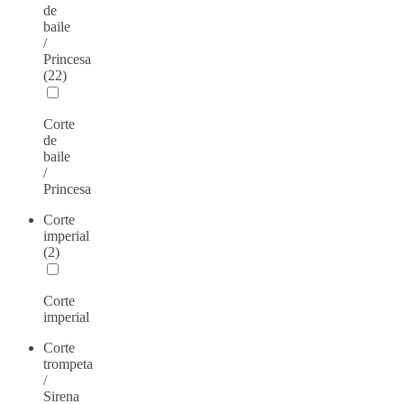
de
baile
/
Princesa
(22)
Corte
de
baile
/
Princesa
Corte
imperial
(2)
Corte
imperial
Corte
trompeta
/
Sirena