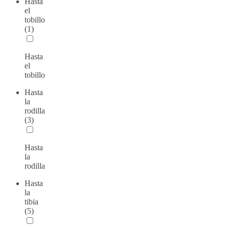
Hasta
el
tobillo
(1)
Hasta
el
tobillo
Hasta
la
rodilla
(3)
Hasta
la
rodilla
Hasta
la
tibia
(5)