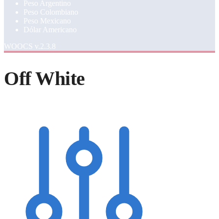
Peso Argentino
Peso Colombiano
Peso Mexicano
Dólar Americano
WOOCS v.2.3.8
Off White