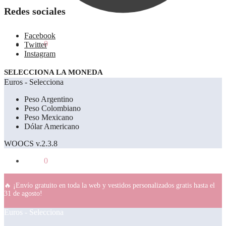
Redes sociales
Facebook
0.00
€
0
Twitter
Instagram
SELECCIONA LA MONEDA
Euros - Selecciona
Peso Argentino
Peso Colombiano
Peso Mexicano
Dólar Americano
WOOCS v.2.3.8
0.00
€
0
🔥 ¡Envío gratuito en toda la web y vestidos personalizados gratis hasta el
31 de agosto!
Euros - Selecciona