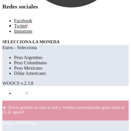
Redes sociales
Facebook
0.00
€
0
Twitter
Instagram
SELECCIONA LA MONEDA
Euros - Selecciona
Peso Argentino
Peso Colombiano
Peso Mexicano
Dólar Americano
WOOCS v.2.3.8
0.00
€
0
🔥 ¡Envío gratuito en toda la web y vestidos personalizados gratis hasta el
31 de agosto!
Euros - Selecciona