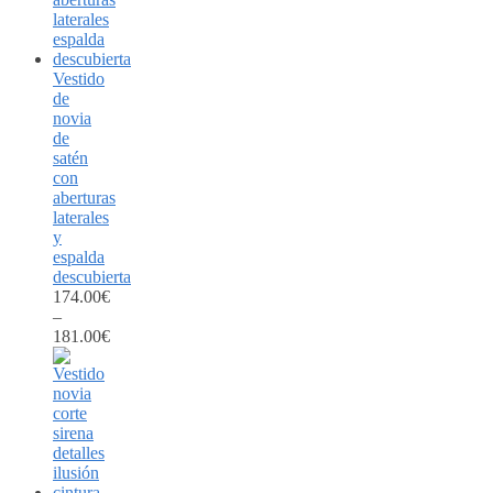
Vestido
de
novia
de
satén
con
aberturas
laterales
y
espalda
descubierta
174.00
€
–
181.00
€