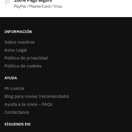
100% Pago seguro
PayPal / MasterCard / Visa
INFORMACIÓN
Sobre nosotros
Aviso Legal
Política de privacidad
Política de cookies
AYUDA
Mi cuenta
Blog para novias (recomendado)
Ayuda a la novia – FAQs
Contáctanos
SÍGUENOS EN: