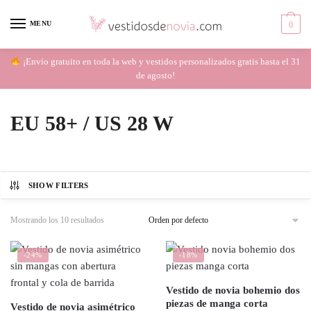
Skip
Skip
to
to
MENU
0
navigation
content
¡Envío gratuito en toda la web y vestidos personalizados gratis hasta el 31
de agosto!
EU 58+ / US 28 W
SHOW FILTERS
Mostrando los 10 resultados
-24%
-18%
Vestido de novia bohemio dos
piezas de manga corta
Vestido de novia asimétrico