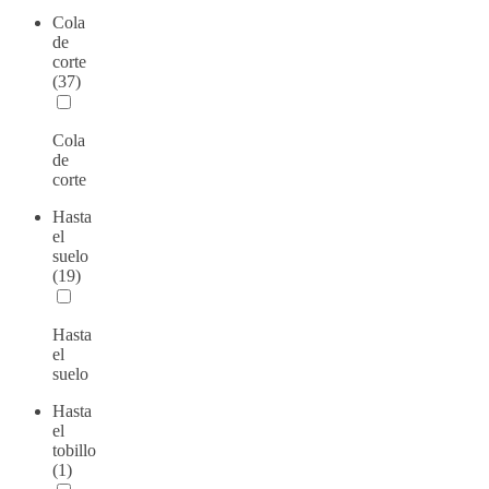
Cola
de
corte
(37)
Cola
de
corte
Hasta
el
suelo
(19)
Hasta
el
suelo
Hasta
el
tobillo
(1)