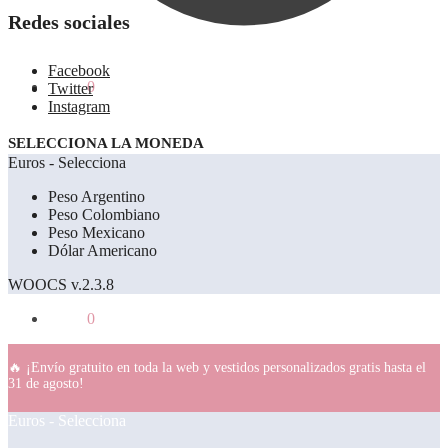
Redes sociales
Facebook
0.00
€
0
Twitter
Instagram
SELECCIONA LA MONEDA
Euros - Selecciona
Peso Argentino
Peso Colombiano
Peso Mexicano
Dólar Americano
WOOCS v.2.3.8
0.00
€
0
🔥 ¡Envío gratuito en toda la web y vestidos personalizados gratis hasta el
31 de agosto!
Euros - Selecciona