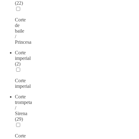
(22)
Corte
de
baile
/
Princesa
Corte
imperial
(2)
Corte
imperial
Corte
trompeta
/
Sirena
(29)
Corte