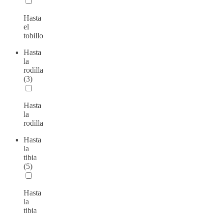
Hasta
el
tobillo
Hasta
la
rodilla
(3)
Hasta
la
rodilla
Hasta
la
tibia
(5)
Hasta
la
tibia