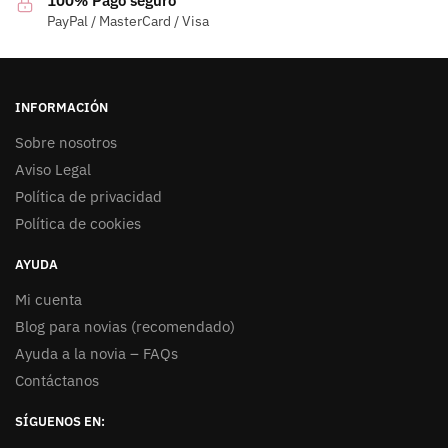
100% Pago seguro
PayPal / MasterCard / Visa
INFORMACIÓN
Sobre nosotros
Aviso Legal
Política de privacidad
Política de cookies
AYUDA
Mi cuenta
Blog para novias (recomendado)
Ayuda a la novia – FAQs
Contáctanos
SÍGUENOS EN: