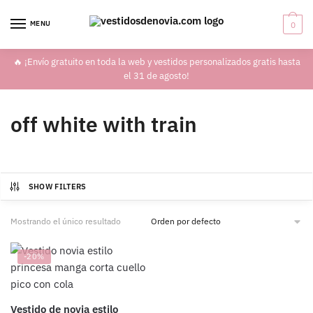
Skip
Skip
to
to
MENU
0
navigation
content
🔥 ¡Envío gratuito en toda la web y vestidos personalizados gratis hasta
el 31 de agosto!
off white with train
SHOW FILTERS
Mostrando el único resultado
-20%
Vestido de novia estilo