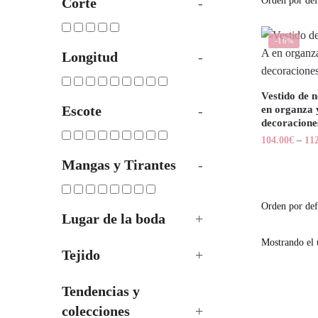
Corte
-
-16%
Longitud
-
Vestido de n
Escote
-
en organza y
decoracione
104.00
€
–
11
Mangas y Tirantes
-
Lugar de la boda
+
Mostrando el 
Tejido
+
Tendencias y
colecciones
+