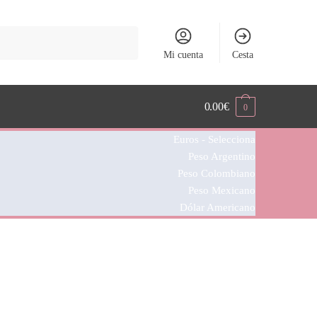
Mi cuenta
Cesta
0.00
€
0
Euros - Selecciona
Peso Argentino
Peso Colombiano
Peso Mexicano
Dólar Americano