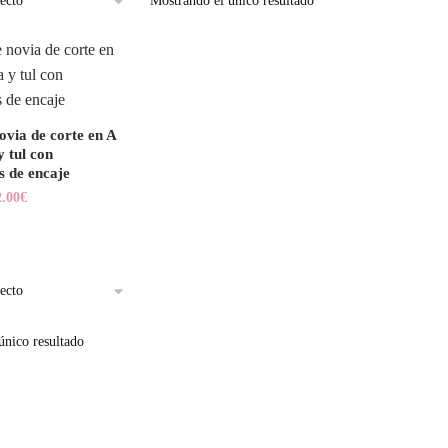
Mostrando el único resultado
ovia de corte en A
 tul con
s de encaje
2.00
€
único resultado