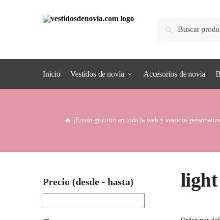
Skip
Skip
to
to
Buscar
Buscar
navigation
content
por:
Inicio
Vestidos de novia
Accesorios de novia
B
🔥 ¡Envío gratuito en toda la web y vestidos personaliza
light
Precio (desde - hasta)