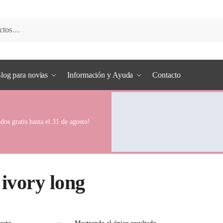
log para novias
Información y Ayuda
Contacto
dos gratis hasta el 31 de agosto!
 ivory long