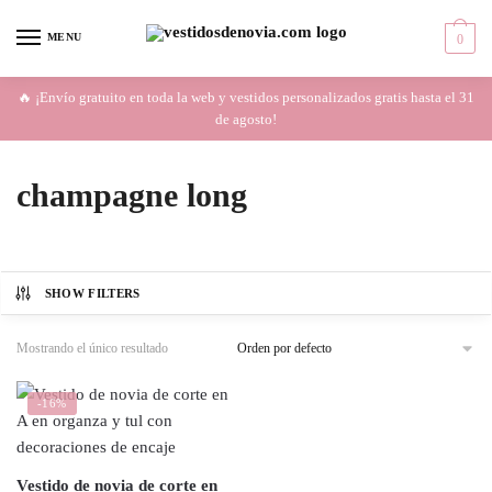
Skip
Skip
to
to
MENU
0
navigation
content
🔥 ¡Envío gratuito en toda la web y vestidos personalizados gratis hasta el 31
de agosto!
champagne long
SHOW FILTERS
Mostrando el único resultado
-16%
Vestido de novia de corte en